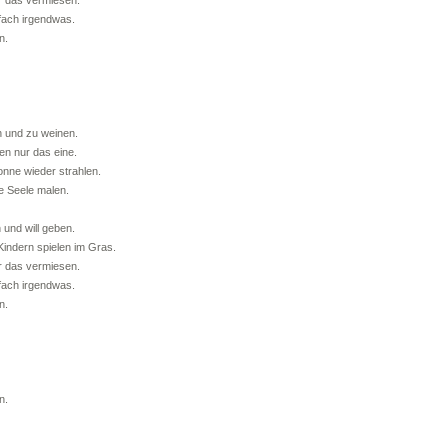
ir das vermiesen.
fach irgendwas.
n.
n und zu weinen.
en nur das eine.
nne wieder strahlen.
ie Seele malen.
 und will geben.
Kindern spielen im Gras.
ir das vermiesen.
fach irgendwas.
n.
n.